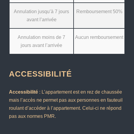
Annulation jusqu’à 7 jours
Remboursement 50%
avant l’arrivée
Annulation moins de 7
Aucun remboursement
jours avant l’arrivée
ACCESSIBILITÉ
Accessibilité
: L’appartement est en rez de chaussée
mais l’accès ne permet pas aux personnes en fauteuil
roulant d’accéder à l’appartement. Celui-ci ne répond
pas aux normes PMR.